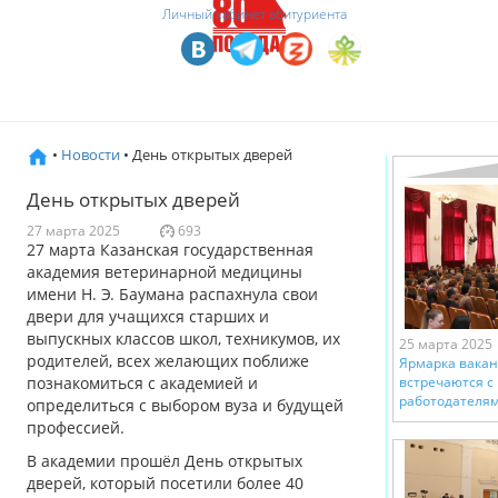
Личный кабинет абитуриента
•
Новости
• День открытых дверей
День открытых дверей
27 марта 2025
693
27 марта Казанская государственная
академия ветеринарной медицины
имени Н. Э. Баумана распахнула свои
двери для учащихся старших и
выпускных классов школ, техникумов, их
25 марта 2025
родителей, всех желающих поближе
Ярмарка вакан
познакомиться с академией и
встречаются 
работодателя
определиться с выбором вуза и будущей
профессией.
В академии прошёл День открытых
дверей, который посетили более 40