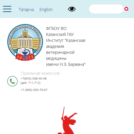
Татарча
English
ФГБОУ ВО
Казанский ГАУ
Институт "Казанская
академия
ветеринарной
медицины
имени Н.Э. Баумана"
Приемная комиссия
+7(843) 598-40-48
(доб. 711,712)
+7 (960) 056-76-67