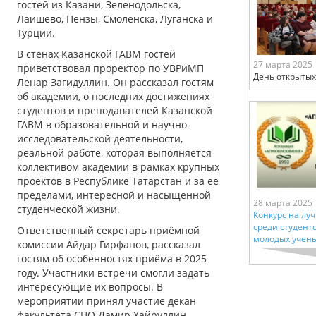
гостей из Казани, Зеленодольска,
Лаишево, Пензы, Смоленска, Луганска и
Турции.
В стенах Казанской ГАВМ гостей
27 марта 2025
приветствовал проректор по УВРиМП
День открытых
Ленар Загидуллин. Он рассказал гостям
об академии, о последних достижениях
студентов и преподавателей Казанской
ГАВМ в образовательной и научно-
исследовательской деятельности,
реальной работе, которая выполняется
коллективом академии в рамках крупных
проектов в Республике Татарстан и за её
пределами, интересной и насыщенной
28 марта 2025
студенческой жизни.
Конкурс на лу
среди студенто
Ответственный секретарь приёмной
молодых учен
комиссии Айдар Гирфанов, рассказал
гостям об особенностях приёма в 2025
году. Участники встречи смогли задать
интересующие их вопросы. В
мероприятии принял участие декан
факультета СПО Дамир Хайруллин,