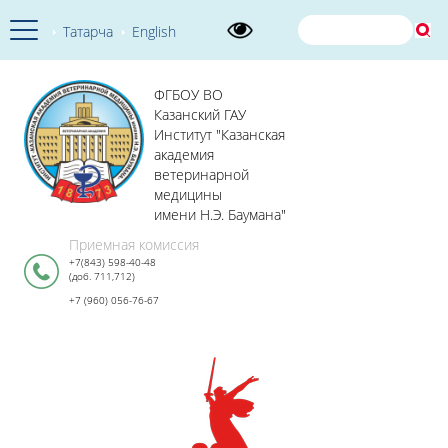
Татарча
English
ФГБОУ ВО
Казанский ГАУ
Институт "Казанская
академия
ветеринарной
медицины
имени Н.Э. Баумана"
Приемная комиссия
+7(843) 598-40-48
(доб. 711,712)
+7 (960) 056-76-67