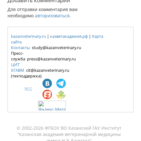
Добавить комментарий
Для отправки комментария вам
необходимо
авторизоваться
.
kazanveterinary.ru
|
казветакадемия.рф
|
Карта
сайта
Контакты
study@kazanveterinary.ru
Пресс-
служба press@kazanveterinary.ru
ЦИТ
КГАВМ
cit@kazanveterinary.ru
(техподдержка)
RSS
© 2002-2026 ФГБОУ ВО Казанский ГАУ Институт
"Казанская академия ветеринарной медицины
имени Н.Э. Баумана"