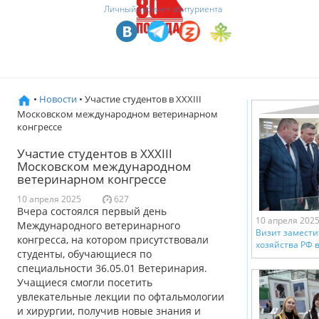
Личный кабинет абитуриента
•
Новости
• Участие студентов в XXXIII
Московском международном ветеринарном
конгрессе
Участие студентов в XXXIII
Московском международном
ветеринарном конгрессе
10 апреля 2025
627
Вчера состоялся первый день
10 апреля 202
Международного ветеринарного
Визит замести
конгресса, на котором присутствовали
хозяйства РФ 
студенты, обучающиеся по
специальности 36.05.01 Ветеринария.
Учащиеся смогли посетить
увлекательные лекции по офтальмологии
и хирургии, получив новые знания и