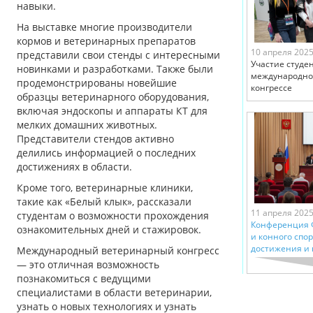
навыки.
На выставке многие производители
кормов и ветеринарных препаратов
10 апреля 202
представили свои стенды с интересными
Участие студен
новинками и разработками. Также были
международно
продемонстрированы новейшие
конгрессе
образцы ветеринарного оборудования,
включая эндоскопы и аппараты КТ для
мелких домашних животных.
Представители стендов активно
делились информацией о последних
достижениях в области.
Кроме того, ветеринарные клиники,
такие как «Белый клык», рассказали
11 апреля 202
студентам о возможности прохождения
Конференция 
ознакомительных дней и стажировок.
и конного спор
достижения и 
Международный ветеринарный конгресс
— это отличная возможность
познакомиться с ведущими
специалистами в области ветеринарии,
узнать о новых технологиях и узнать