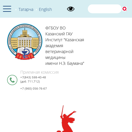
Татарча
English
ФГБОУ ВО
Казанский ГАУ
Институт "Казанская
академия
ветеринарной
медицины
имени Н.Э. Баумана"
Приемная комиссия
+7(843) 598-40-48
(доб. 711,712)
+7 (960) 056-76-67