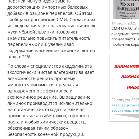
перспективную идею замены
дорогостоящих импортных белковых
добавок в рационе перепелов. Об этом
сообщают российские СМИ. Согласно их
14 июля 2025
исследованиям, использование личинок
СМИ О НАС. Уч
мухи чёрной львинки позволяет
академии вет
значительно повысить питательность
предлагают и
перепелиных яиц, увеличивая
проблемы корм
содержание важнейших аминокислот на
целых 21%.
По словам специалистов академии, эта
экологически чистая альтернатива даёт
возможность решить проблему
импортозависимости, предлагая
одновременно эффективное и
экономичное решение. Выращивание
22 августа 202
личинок производится исключительно
Аттестационна
на органических отходах, исключая
восстановлени
применение антибиотиков, гормонов
роста и любых химических веществ,
обеспечивая таким образом
безопасность конечной продукции.