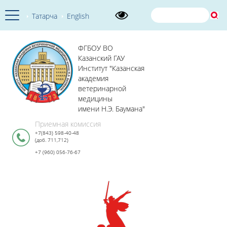
Татарча
English
ФГБОУ ВО
Казанский ГАУ
Институт "Казанская
академия
ветеринарной
медицины
имени Н.Э. Баумана"
Приемная комиссия
+7(843) 598-40-48
(доб. 711,712)
+7 (960) 056-76-67