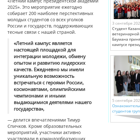
«Летний кампус президентской академии
2025». Это мероприятие ежегодно
собирает 200 наиболее перспективных
молодых студентов со всех уголков
3 сентября 20
России и государств, поддерживающих
Студент Казан
тесные связи с нашей страной.
ветеринарной
Баумана приня
«Летний кампус является
кампусе прези
настоящей площадкой для
интеграции молодежи, обмену
опытом и развитию лидерских
качеств. Ежедневно мы имели
уникальную возможность
встречаться с героями России,
космонавтами, олимпийскими
чемпионами и иными
5 сентября 20
выдающимися деятелями нашего
Ознакомительн
государства»,
студентов груп
— делится впечатлениями Тимур
Спичков. Кроме образовательных
мероприятий, участники активно
участвовали в командообразующих