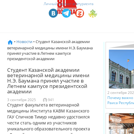
Личный кабинет абитуриента
•
Новости
• Студент Казанской академии
ветеринарной медицины имени Н.Э. Баумана
принял участие в Летнем кампусе
президентской академии
Студент Казанской академии
ветеринарной медицины имени
Н.Э. Баумана принял участие в
Летнем кампусе президентской
академии
2 сентября 20
Почему важно 
3 сентября 2025
941
Раиса Республ
Студент факультета ветеринарной
медицины Института КАВМ Казанского
ГАУ Спичков Тимур недавно удостоился
чести стать одним из участников
уникального образовательного проекта