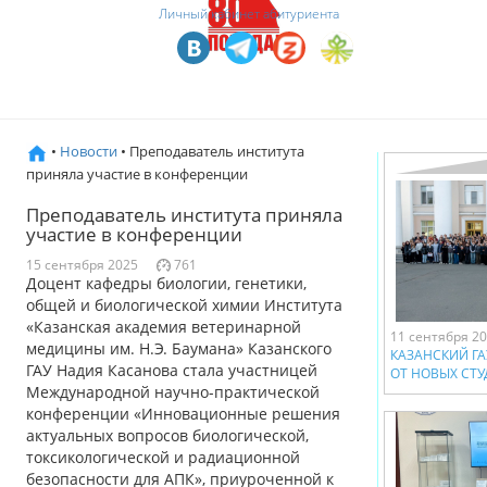
Личный кабинет абитуриента
•
Новости
• Преподаватель института
приняла участие в конференции
Преподаватель института приняла
участие в конференции
15 сентября 2025
761
Доцент кафедры биологии, генетики,
общей и биологической химии Института
«Казанская академия ветеринарной
11 сентября 2
медицины им. Н.Э. Баумана» Казанского
КАЗАНСКИЙ ГА
ГАУ Надия Касанова стала участницей
ОТ НОВЫХ СТУ
Международной научно-практической
конференции «Инновационные решения
актуальных вопросов биологической,
токсикологической и радиационной
безопасности для АПК», приуроченной к