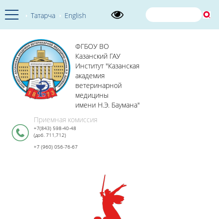
Татарча
English
ФГБОУ ВО
Казанский ГАУ
Институт "Казанская
академия
ветеринарной
медицины
имени Н.Э. Баумана"
Приемная комиссия
+7(843) 598-40-48
(доб. 711,712)
+7 (960) 056-76-67