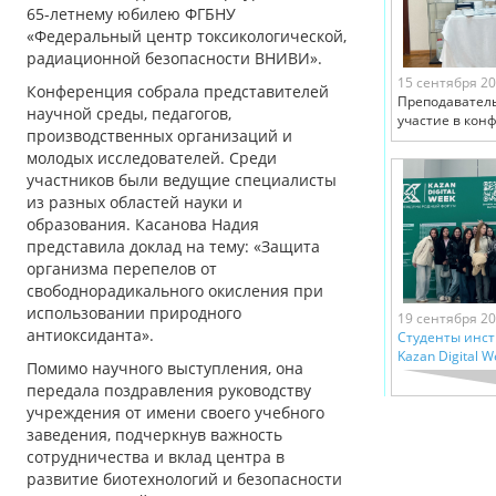
65-летнему юбилею ФГБНУ
«Федеральный центр токсикологической,
радиационной безопасности ВНИВИ».
15 сентября 2
Конференция собрала представителей
Преподаватель
научной среды, педагогов,
участие в кон
производственных организаций и
молодых исследователей. Среди
участников были ведущие специалисты
из разных областей науки и
образования. Касанова Надия
представила доклад на тему: «Защита
организма перепелов от
свободнорадикального окисления при
использовании природного
19 сентября 2
антиоксиданта».
Студенты инст
Kazan Digital 
Помимо научного выступления, она
передала поздравления руководству
учреждения от имени своего учебного
заведения, подчеркнув важность
сотрудничества и вклад центра в
развитие биотехнологий и безопасности