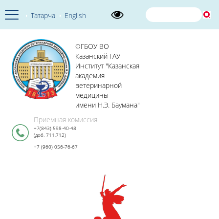
Татарча
English
ФГБОУ ВО
Казанский ГАУ
Институт "Казанская
академия
ветеринарной
медицины
имени Н.Э. Баумана"
Приемная комиссия
+7(843) 598-40-48
(доб. 711,712)
+7 (960) 056-76-67