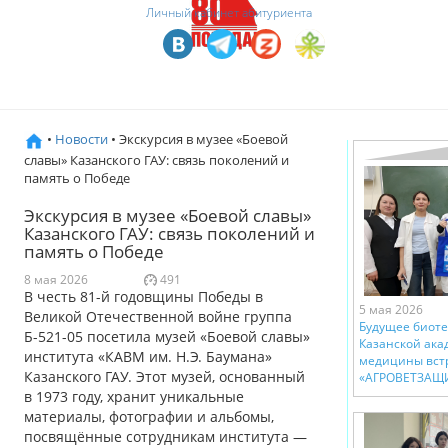
Личный кабинет абитуриента
•
Новости
• Экскурсия в музее «Боевой
славы» Казанского ГАУ: связь поколений и
память о Победе
Экскурсия в музее «Боевой славы»
Казанского ГАУ: связь поколений и
память о Победе
8 мая 2026
491
В честь 81-й годовщины Победы в
5 мая 2026
Великой Отечественной войне группа
Будущее биоте
Б-521-05 посетила музей «Боевой славы»
Казанской ак
института «КАВМ им. Н.Э. Баумана»
медицины встр
Казанского ГАУ. Этот музей, основанный
«АГРОВЕТЗАЩ
в 1973 году, хранит уникальные
материалы, фотографии и альбомы,
посвящённые сотрудникам института —