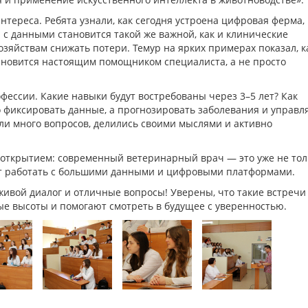
тереса. Ребята узнали, как сегодня устроена цифровая ферма,
 с данными становится такой же важной, как и клинические
озяйствам снижать потери. Темур на ярких примерах показал, к
ановится настоящим помощником специалиста, а не просто
ессии. Какие навыки будут востребованы через 3–5 лет? Как
 фиксировать данные, а прогнозировать заболевания и управл
али много вопросов, делились своими мыслями и активно
 открытием: современный ветеринарный врач — это уже не тол
еет работать с большими данными и цифровыми платформами.
 живой диалог и отличные вопросы! Уверены, что такие встречи
е высоты и помогают смотреть в будущее с уверенностью.