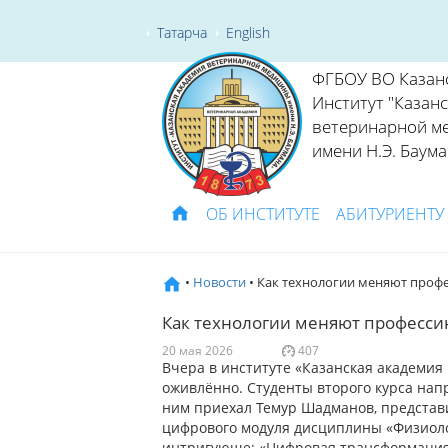
Татарча
English
ФГБОУ ВО Казан
Институт "Казан
ветеринарной м
имени Н.Э. Баума
ОБ ИНСТИТУТЕ
АБИТУРИЕНТУ
•
Новости
• Как технологии меняют профе
Как технологии меняют профессию
20 мая 2026
407
Вчера в институте «Казанская академи
оживлённо. Студенты второго курса на
ним приехал Темур Шадманов, представ
цифрового модуля дисциплины «Физиоло
интригующе: «Цифровая трансформация 