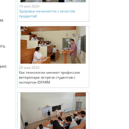
19 мая 2026
Здоровье начинается с качества
продуктов!
ак
ять
ько
20 мая 2026
Как технологии меняют профессию
ветеринара: встреча студентов с
экспертом IDFARM