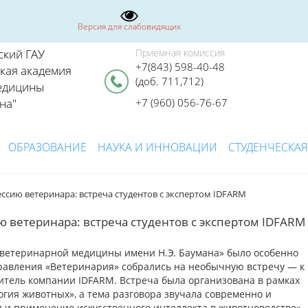
Версия для слабовидящих
ский ГАУ
Приемная комиссия
+7(843) 598-40-48
ская академия
(доб. 711,712)
едицины
на"
+7 (960) 056-76-67
ОБРАЗОВАНИЕ
НАУКА И ИННОВАЦИИ
СТУДЕНЧЕСКАЯ
ссию ветеринара: встреча студентов с экспертом IDFARM
 ветеринара: встреча студентов с экспертом IDFARM
я ветеринарной медицины имени Н.Э. Баумана» было особенно
правления «Ветеринария» собрались на необычную встречу — к
итель компании IDFARM. Встреча была организована в рамках
гия животных», а тема разговора звучала современно и
и применение искусственного интеллекта в животноводстве».