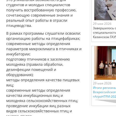
студентов и молодых специалистов
получить востребованную профессию,
сочетающую современные знания и
реальный опыт работы в отрасли
29 мая 2026
птицеводства.
Завершилось о
специальности
В рамках программы слушатели освоили:
Казанском ГАУ!
организацию работы на птицефабриках;
современные методы определения
параметров микроклимата в птичниках и
инкубатории;
подготовку птичников к заселению
молодняка (правила обработки,
дезинфекции помещений и
оборудования);
методы определения качества пищевых
29 мая 2026
яиц;
Итоги региона
современные методы определения
Всероссийског
качества инкубационных яиц и
«АгроНТРИ-202
молодняка сельскохозяйственных птиц;
проведение инкубации яиц разных
видов сельскохозяйственных птиц и