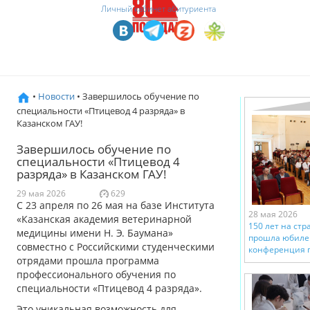
Личный кабинет абитуриента
•
Новости
• Завершилось обучение по
специальности «Птицевод 4 разряда» в
Казанском ГАУ!
Завершилось обучение по
специальности «Птицевод 4
разряда» в Казанском ГАУ!
29 мая 2026
629
С 23 апреля по 26 мая на базе Института
28 мая 2026
«Казанская академия ветеринарной
150 лет на стр
медицины имени Н. Э. Баумана»
прошла юбиле
совместно с Российскими студенческими
конференция 
отрядами прошла программа
профессионального обучения по
специальности «Птицевод 4 разряда».
Это уникальная возможность для