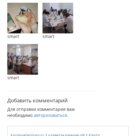
smart
smart
smart
Добавить комментарий
Для отправки комментария вам
необходимо
авторизоваться
.
kazanveterinary.ru
|
казветакадемия.рф
|
Карта