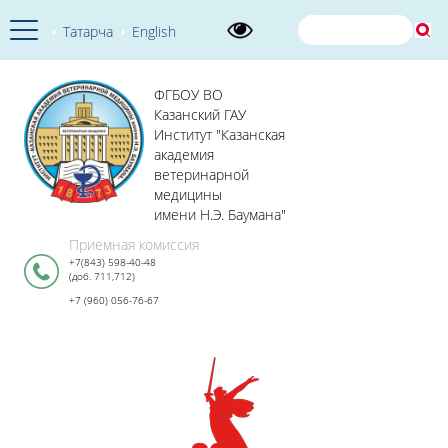
Татарча
English
ФГБОУ ВО
Казанский ГАУ
Институт "Казанская
академия
ветеринарной
медицины
имени Н.Э. Баумана"
Приемная комиссия
+7(843) 598-40-48
(доб. 711,712)
+7 (960) 056-76-67