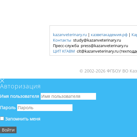
kazanveterinary.ru
|
казветакадемия.рф
|
Ка
Контакты
study@kazanveterinary.ru
Пресс-служба press@kazanveterinary.ru
ЦИТ КГАВМ
cit@kazanveterinary.ru (техпод
© 2002-2026 ФГБОУ ВО Каз
Авторизация
Имя пользователя
Пароль
Запомнить меня