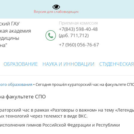
Версия для слабовидящих
ский ГАУ
Приемная комиссия
+7(843) 598-40-48
ская академия
(доб. 711,712)
едицины
на"
+7 (960) 056-76-67
ОБРАЗОВАНИЕ
НАУКА И ИННОВАЦИИ
СТУДЕНЧЕСКАЯ
ного образования
• Сегодня прошёл кураторский час на факультете СП
на факультете СПО
раторский час в рамках «Разговоры о важном» на тему «Легенд
х технологий через телемост в виде ВКС.
 исполнения гимнов Российской Федерации и Республики