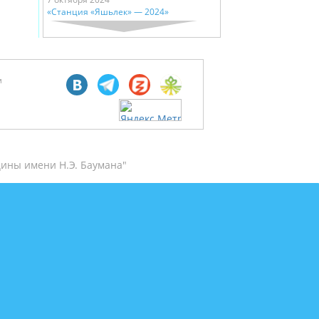
«Станция «Яшьлек» — 2024»
м
ины имени Н.Э. Баумана"