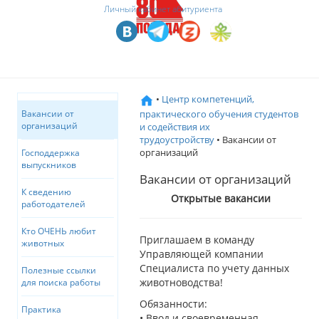
Личный кабинет абитуриента
•
Центр компетенций,
практического обучения студентов
Вакансии от
организаций
и содействия их
трудоустройству
• Вакансии от
организаций
Господдержка
выпускников
Вакансии от организаций
К сведению
Oткрытые вакансии
работодателей
Кто ОЧЕНЬ любит
Приглашаем в команду
животных
Управляющей компании
Специалиста по учету данных
Полезные ссылки
животноводства!
для поиска работы
Обязанности:
Практика
• Ввод и своевременная