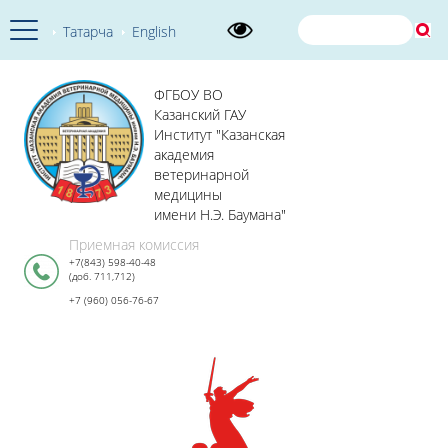
Татарча
English
ФГБОУ ВО
Казанский ГАУ
Институт "Казанская
академия
ветеринарной
медицины
имени Н.Э. Баумана"
Приемная комиссия
+7(843) 598-40-48
(доб. 711,712)
+7 (960) 056-76-67