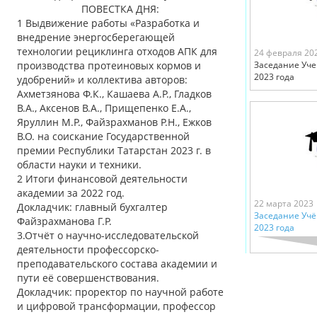
ПОВЕСТКА ДНЯ:
1 Выдвижение работы «Разработка и
внедрение энергосберегающей
технологии рециклинга отходов АПК для
24 февраля 20
производства протеиновых кормов и
Заседание Уче
2023 года
удобрений» и коллектива авторов:
Ахметзянова Ф.К., Кашаева А.Р., Гладков
В.А., Аксенов В.А., Прищепенко Е.А.,
Яруллин М.Р., Файзрахманов Р.Н., Ежков
В.О. на соискание Государственной
премии Республики Татарстан 2023 г. в
области науки и техники.
2 Итоги финансовой деятельности
академии за 2022 год.
22 марта 2023
Докладчик: главный бухгалтер
Заседание Учё
Файзрахманова Г.Р.
2023 года
3.Отчёт о научно-исследовательской
деятельности профессорско-
преподавательского состава академии и
пути её совершенствования.
Докладчик: проректор по научной работе
и цифровой трансформации, профессор