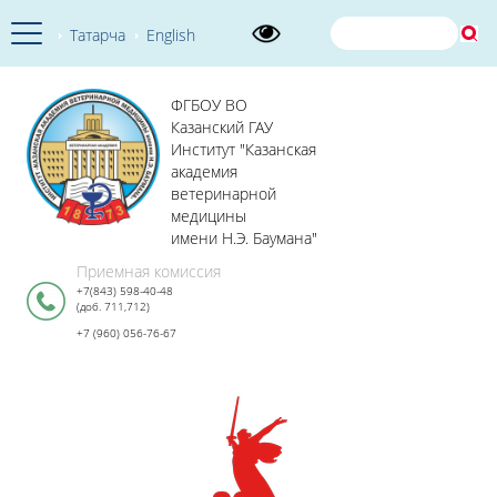
Татарча
English
ФГБОУ ВО
Казанский ГАУ
Институт "Казанская
академия
ветеринарной
медицины
имени Н.Э. Баумана"
Приемная комиссия
+7(843) 598-40-48
(доб. 711,712)
+7 (960) 056-76-67