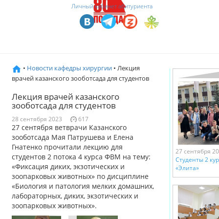
Личный кабинет абитуриента
•
Новости кафедры хирургии
• Лекция
врачей казанского зооботсада для студентов
Лекция врачей казанского
зооботсада для студентов
28 сентября 2023
617
27 сентября ветврачи Казанского
зооботсада Мая Патрушева и Елена
Гнатенко прочитали лекцию для
27 сентября 2
студентов 2 потока 4 курса ФВМ на тему:
Студенты 2 ку
«Фиксация диких, экзотических и
«Элита»
зоопарковых животных» по дисциплине
«Биология и патология мелких домашних,
лабораторных, диких, экзотических и
зоопарковых животных».