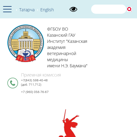
Татарча
English
ФГБОУ ВО
Казанский ГАУ
Институт "Казанская
академия
ветеринарной
медицины
имени Н.Э. Баумана"
Приемная комиссия
+7(843) 598-40-48
(доб. 711,712)
+7 (960) 056-76-67