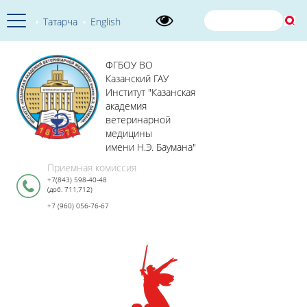
Татарча
English
ФГБОУ ВО
Казанский ГАУ
Институт "Казанская
академия
ветеринарной
медицины
имени Н.Э. Баумана"
Приемная комиссия
+7(843) 598-40-48
(доб. 711,712)
+7 (960) 056-76-67