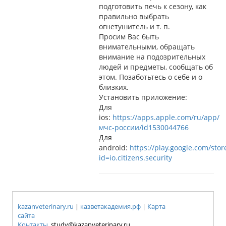
подготовить печь к сезону, как
правильно выбрать
огнетушитель и т. п.
Просим Вас быть
внимательными, обращать
внимание на подозрительных
людей и предметы, сообщать об
этом. Позаботьтесь о себе и о
близких.
Установить приложение:
Для
ios:
https://apps.apple.com/ru/app/
мчс-россии/id1530044766
Для
android:
https://play.google.com/stor
id=io.citizens.security
kazanveterinary.ru
|
казветакадемия.рф
|
Карта
сайта
Контакты
study@kazanveterinary.ru