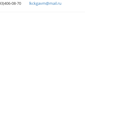
93)406-08-70
lkckgavm@mail.ru