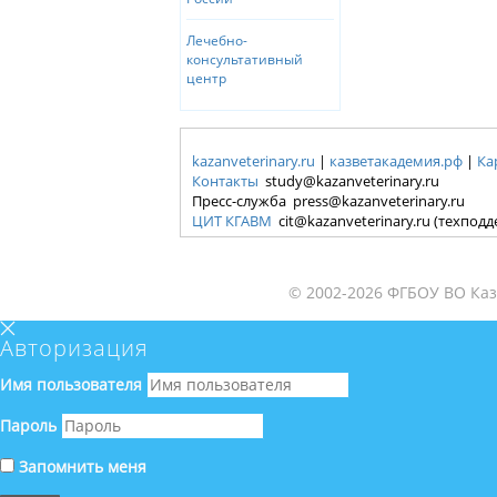
Лечебно-
консультативный
центр
kazanveterinary.ru
|
казветакадемия.рф
|
Ка
Контакты
study@kazanveterinary.ru
Пресс-служба press@kazanveterinary.ru
ЦИТ КГАВМ
cit@kazanveterinary.ru (техпод
© 2002-2026 ФГБОУ ВО Каз
Авторизация
Имя пользователя
Пароль
Запомнить меня