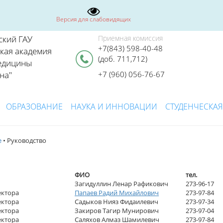
Версия для слабовидящих
ский ГАУ
Приемная комиссия
+7(843) 598-40-48
ская академия
(доб. 711,712)
едицины
на"
+7 (960) 056-76-67
ОБРАЗОВАНИЕ
НАУКА И ИННОВАЦИИ
СТУДЕНЧЕСКАЯ
е
• Руководство
ФИО
тел.
Загидуллин Ленар Рафикович
273-96-17
ектора
Папаев Радий Михайлович
273-97-84
ектора
Садыков Нияз Фидаилевич
273-97-34
ектора
Закиров Тагир Мунирович
273-97-04
ектора
Саляхов Алмаз Шамилевич
273-97-84