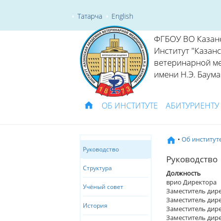
Татарча
English
ФГБОУ ВО Казан
Институт "Казан
ветеринарной м
имени Н.Э. Баума
ОБ ИНСТИТУТЕ
АБИТУРИЕНТУ
•
Об институт
Руководство
Руководство
Структура
Должность
врио Директора
Учёный совет
Заместитель дир
Заместитель дир
История
Заместитель дир
Заместитель дир