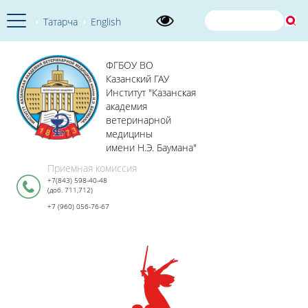
Татарча
English
ФГБОУ ВО
Казанский ГАУ
Институт "Казанская
академия
ветеринарной
медицины
имени Н.Э. Баумана"
Приемная комиссия
+7(843) 598-40-48
(доб. 711,712)
+7 (960) 056-76-67