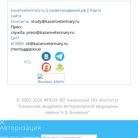
kazanveterinary.ru
|
казветакадемия.рф
|
Карта
сайта
Контакты
study@kazanveterinary.ru
Пресс-
служба press@kazanveterinary.ru
ЦИТ
КГАВМ
cit@kazanveterinary.ru
(техподдержка)
RSS
© 2002-2026 ФГБОУ ВО Казанский ГАУ Институт
"Казанская академия ветеринарной медицины
имени Н.Э. Баумана"
Авторизация
Имя пользователя