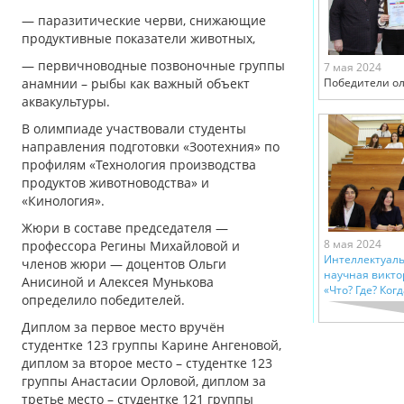
— паразитические черви, снижающие
продуктивные показатели животных,
— первичноводные позвоночные группы
7 мая 2024
анамнии – рыбы как важный объект
Победители о
аквакультуры.
В олимпиаде участвовали студенты
направления подготовки «Зоотехния» по
профилям «Технология производства
продуктов животноводства» и
«Кинология».
Жюри в составе председателя —
8 мая 2024
профессора Регины Михайловой и
Интеллектуаль
членов жюри — доцентов Ольги
научная викто
Анисиной и Алексея Мунькова
«Что? Где? Когд
определило победителей.
Диплом за первое место вручён
студентке 123 группы Карине Ангеновой,
диплом за второе место – студентке 123
группы Анастасии Орловой, диплом за
третье место – студентке 121 группы