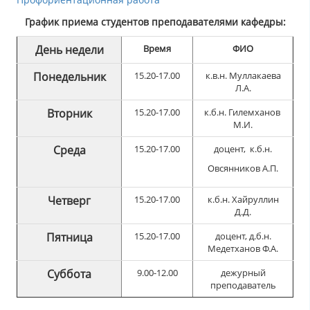
График приема студентов преподавателями кафедры:
День недели
Время
ФИО
Понедельник
15.20-17.00
к.в.н. Муллакаева
Л.А.
Вторник
15.20-17.00
к.б.н. Гилемханов
М.И.
Среда
15.20-17.00
доцент, к.б.н.
Овсянников А.П.
Четверг
15.20-17.00
к.б.н. Хайруллин
Д.Д.
Пятница
15.20-17.00
доцент, д.б.н.
Медетханов Ф.А.
Суббота
9.00-12.00
дежурный
преподаватель