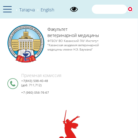
Татарча
English
Факультет
ветеринарной медицины
ФГБОУ ВО Казанский ГАУ Институт
"Казанская академия ветеринарной
медицины имени Н.Э. Баумана"
Приемная комиссия
+7(843) 598-40-48
(доб. 711,712)
+7 (960) 056-76-67