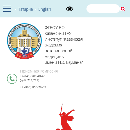
Татарча
English
ФГБОУ ВО
Казанский ГАУ
Институт "Казанская
академия
ветеринарной
медицины
имени Н.Э. Баумана"
Приемная комиссия
+7(843) 598-40-48
(доб. 711,712)
+7 (960) 056-76-67