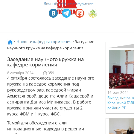
Личный кабинет абитуриента
•
Новости кафедры кормления
• Заседание
научного кружка на кафедре кормления
Заседание научного кружка на
кафедре кормления
8 октября 2024
359
4 октября состоялось заседание научного
кружка на кафедре кормления под
руководством зав. кафедрой Фираи
16 мая 2024
Ахметзяновой, доцента Алии Кашаевой и
Выездные зан
аспиранта Даниса Миникаева. В работе
Казанской ГАВ
кружка приняли участие студенты 2
района РТ
курса ФВМ и 1 курса ФБС.
Темой для обсуждения стали
инновационные подходы в решении