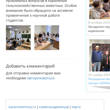
проблемных вопросов в кормлении
сельскохозяйственных животных. Особое
внимание было обращено на активное
привлечение к научной работе
студентов.
8 октября 2024
Заседание нау
кормления
Добавить комментарий
Для отправки комментария вам
29 ноября 202
необходимо
авторизоваться
.
Посещение Каз
театра «SDVIG
kazanveterinary.ru
|
казветакадемия.рф
|
Карта