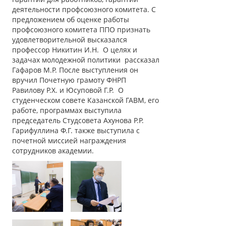
деятельности профсоюзного комитета. С
предложением об оценке работы
профсоюзного комитета ППО признать
удовлетворительной высказался
профессор Никитин И.Н. О целях и
задачах молодежной политики рассказал
Гафаров М.Р. После выступления он
вручил Почетную грамоту ФНРП
Равилову Р.Х. и Юсуповой Г.Р. О
студенческом совете Казанской ГАВМ, его
работе, программах выступила
председатель Студсовета Ахунова Р.Р.
Гарифуллина Ф.Г. также выступила с
почетной миссией награждения
сотрудников академии.