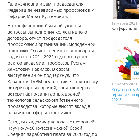
Галимзяновна и зам. председателя
Федерации независимых профсоюзов РТ
Гафаров Марат Рустемович.
19 марта 2021
На конференции были обсуждены
Конференция т
вопросы выполнения коллективного
договора, отчет председателя
профсоюзной организации, молодежной
политики. О выполнении колдоговора и
задачах на 2021-2022 годы выступил
ректор академии, профессор Рустам
Хаметович Равилов. В своем
выступлении он подчеркнул, что
Казанская ГАВМ осуществляет подготовку
19 марта 2021
ветеринарных врачей, зооинженеров,
Результаты отб
ветеринарно-санитарных врачей,
Германии по 
технологов сельскохозяйственного
2021!
производства, которые вносят вклад в
различные сферы экономики.
Сегодня академия располагает хорошей
научно-учебно-технической базой.
Средняя заработная плата за 2020 год по