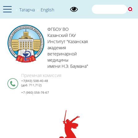
Татарча
English
ФГБОУ ВО
Казанский ГАУ
Институт "Казанская
академия
ветеринарной
медицины
имени Н.Э. Баумана"
Приемная комиссия
+7(843) 598-40-48
(доб. 711,712)
+7 (960) 056-76-67