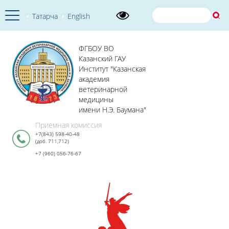
Татарча
English
ФГБОУ ВО
Казанский ГАУ
Институт "Казанская
академия
ветеринарной
медицины
имени Н.Э. Баумана"
Приемная комиссия
+7(843) 598-40-48
(доб. 711,712)
+7 (960) 056-76-67