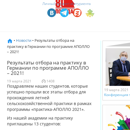
Личный кабинет абитуриента
•
Новости
• Результаты отбора на
практику в Германии по программе АПОЛЛО
– 2021!
Результаты отбора на практику в
Германии по программе АПОЛЛО
– 2021!
19 марта 2021
1408
Поздравляем наших студентов, которые
19 марта 2021
успешно прошли все этапы отбора для
Конференция т
прохождения летней
сельскохозяйственной практики в рамках
программы «практика-АПОЛЛО 2021».
Из нашей академии на практику
приглашены 13 студентов: