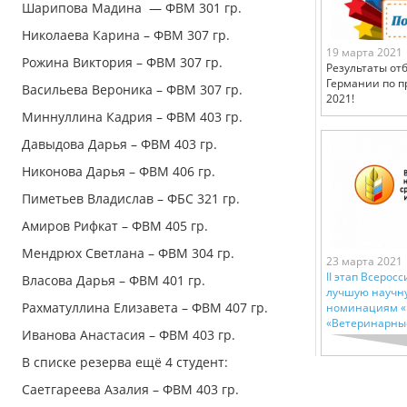
Шарипова Мадина — ФВМ 301 гр.
Николаева Карина – ФВМ 307 гр.
19 марта 2021
Рожина Виктория – ФВМ 307 гр.
Результаты отб
Германии по 
Васильева Вероника – ФВМ 307 гр.
2021!
Миннуллина Кадрия – ФВМ 403 гр.
Давыдова Дарья – ФВМ 403 гр.
Никонова Дарья – ФВМ 406 гр.
Пиметьев Владислав – ФБС 321 гр.
Амиров Рифкат – ФВМ 405 гр.
Мендрюх Светлана – ФВМ 304 гр.
23 марта 2021
II этап Всерос
Власова Дарья – ФВМ 401 гр.
лучшую научну
Рахматуллина Елизавета – ФВМ 407 гр.
номинациям «
«Ветеринарны
Иванова Анастасия – ФВМ 403 гр.
В списке резерва ещё 4 студент:
Саетгареева Азалия – ФВМ 403 гр.