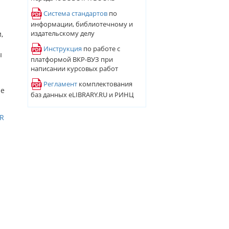
и
Система стандартов
по
информации, библиотечному и
издательскому делу
,
Инструкция
по работе с
ы
платформой ВКР-ВУЗ при
написании курсовых работ
Регламент
комплектования
ие
баз данных eLIBRARY.RU и РИНЦ
PR