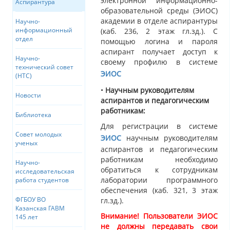
электронной информационно-
Аспирантура
образовательной среды (ЭИОС)
академии в отделе аспирантуры
Научно-
информационный
(каб. 236, 2 этаж гл.зд.). С
отдел
помощью логина и пароля
аспирант получает доступ к
Научно-
своему профилю в системе
технический совет
ЭИОС
(НТС)
•
Научным руководителям
Новости
аспирантов и педагогическим
работникам:
Библиотека
Для регистрации в системе
Совет молодых
ЭИОС
научным руководителям
ученых
аспирантов и педагогическим
работникам необходимо
Научно-
обратиться к сотрудникам
исследовательская
лаборатории программного
работа студентов
обеспечения (каб. 321, 3 этаж
ФГБОУ ВО
гл.зд.).
Казанская ГАВМ
Внимание!
Пользователи ЭИОС
145 лет
не должны передавать свои