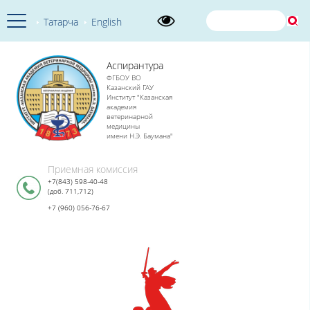
Татарча
English
Аспирантура
ФГБОУ ВО
Казанский ГАУ
Институт "Казанская
академия
ветеринарной
медицины
имени Н.Э. Баумана"
Приемная комиссия
+7(843) 598-40-48
(доб. 711,712)
+7 (960) 056-76-67