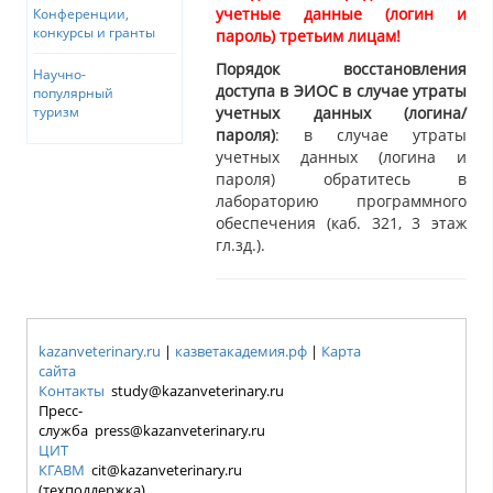
учетные данные (логин и
Конференции,
конкурсы и гранты
пароль) третьим лицам!
Порядок восстановления
Научно-
доступа в ЭИОС в случае утраты
популярный
учетных данных (логина/
туризм
пароля)
: в случае утраты
учетных данных (логина и
пароля) обратитесь в
лабораторию программного
обеспечения (каб. 321, 3 этаж
гл.зд.).
kazanveterinary.ru
|
казветакадемия.рф
|
Карта
сайта
Контакты
study@kazanveterinary.ru
Пресс-
служба press@kazanveterinary.ru
ЦИТ
КГАВМ
cit@kazanveterinary.ru
(техподдержка)