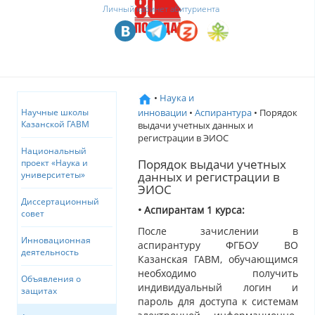
Личный кабинет абитуриента
•
Наука и
инновации
•
Аспирантура
• Порядок
Научные школы
Казанской ГАВМ
выдачи учетных данных и
регистрации в ЭИОС
Национальный
Порядок выдачи учетных
проект «Наука и
данных и регистрации в
университеты»
ЭИОС
Диссертационный
• Аспирантам 1 курса:
совет
После зачислении в
Инновационная
аспирантуру ФГБОУ ВО
деятельность
Казанская ГАВМ, обучающимся
необходимо получить
Объявления о
индивидуальный логин и
защитах
пароль для доступа к системам