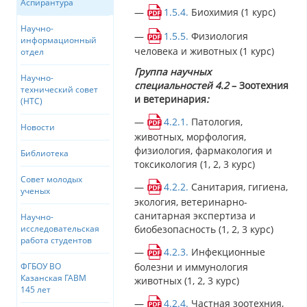
Аспирантура
—
1.5.4.
Биохимия (1 курс)
Научно-
—
1.5.5.
Физиология
информационный
человека и животных (1 курс)
отдел
Группа научных
Научно-
специальностей 4.2
– Зоотехния
технический совет
и ветеринария
:
(НТС)
—
4.2.1.
Патология,
Новости
животных, морфология,
физиология, фармакология и
Библиотека
токсикология (1, 2, 3 курс)
Совет молодых
—
4.2.2.
Санитария, гигиена,
ученых
экология, ветеринарно-
санитарная экспертиза и
Научно-
биобезопасность (1, 2, 3 курс)
исследовательская
работа студентов
—
4.2.3.
Инфекционные
болезни и иммунология
ФГБОУ ВО
Казанская ГАВМ
животных (1, 2, 3 курс)
145 лет
—
4.2.4.
Частная зоотехния,