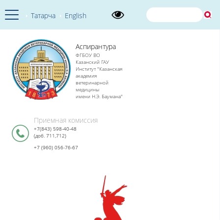
Татарча
English
Аспирантура
ФГБОУ ВО
Казанский ГАУ
Институт "Казанская
академия
ветеринарной
медицины
имени Н.Э. Баумана"
Приемная комиссия
+7(843) 598-40-48
(доб. 711,712)
+7 (960) 056-76-67