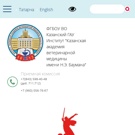
Татарча
English
ФГБОУ ВО
Казанский ГАУ
Институт "Казанская
академия
ветеринарной
медицины
имени Н.Э. Баумана"
Приемная комиссия
+7(843) 598-40-48
(доб. 711,712)
+7 (960) 056-76-67