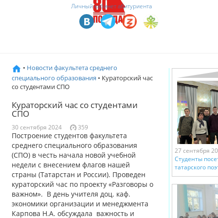
Личный кабинет абитуриента
•
Новости факультета среднего
специального образования
• Кураторский час
со студентами СПО
Кураторский час со студентами
СПО
30 сентября 2024
359
Построение студентов факультета
среднего специального образования
27 сентября 2
(СПО) в честь начала новой учебной
Студенты посе
недели с внесением флагов нашей
татарского поэ
страны (Татарстан и России). Проведен
кураторский час по проекту «Разговоры о
важном». В день учителя доц. каф.
экономики организации и менеджмента
Карпова Н.А. обсуждала важность и